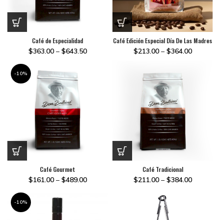
Café de Especialidad
Café Edición Especial Día De Las Madres
$
363.00
–
$
643.50
$
213.00
–
$
364.00
-10%
Café Gourmet
Café Tradicional
$
161.00
–
$
489.00
$
211.00
–
$
384.00
-10%