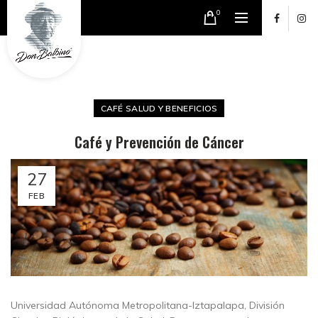
0
CAFÉ SALUD Y BENEFICIOS
Café y Prevención de Cáncer
27
FEB
Universidad Autónoma Metropolitana-Iztapalapa, División